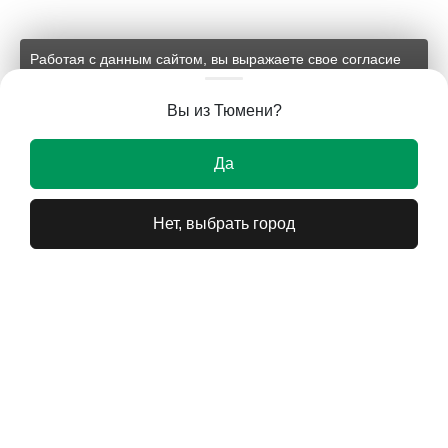
Работая с данным сайтом, вы выражаете свое согласие
на применение файлов cookie и обработку персональных
данных на условиях, изложенных в
соответствующих
Вы из Тюмени?
документах.
Ок
Да
Нет, выбрать город