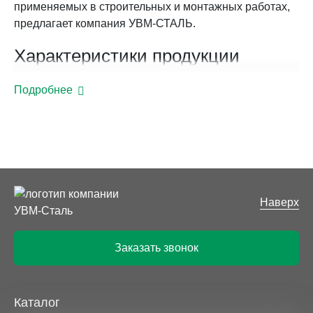
применяемых в строительных и монтажных работах,
предлагает компания УВМ-СТАЛЬ.
Характеристики продукции
Металлопрокат производится из низколегированной и
Подробнее
углеродистой стали, основной метод производства –
деформирование прямошовной электросварной
трубы. Она поступает в формовочные машины, где
валиками ей придается нужная форма. Крупные
предприятия используют производство полного
цикла, предполагающего, что профильные трубы
производятся из стальных штрипсов. Дополнительно
Наверх
они проходят термообработку для устранения
внутренних напряжений. Сортамент проката,
Заказать звонок
согласно ГОСТ, предполагает:
Сечение: от 10*10 мм до 500*400 мм;
Толщина стенок: от 1 до 22 мм;
Каталог
Длина: 6-18 метров.