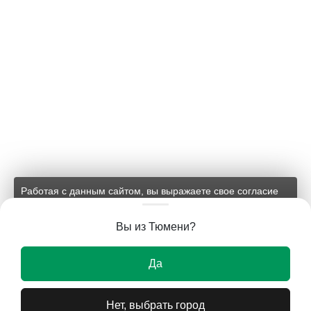
Работая с данным сайтом, вы выражаете свое согласие
на применение файлов cookie и обработку персональных
данных на условиях, изложенных в
соответствующих
Вы из Тюмени?
документах.
Ок
Да
Нет, выбрать город