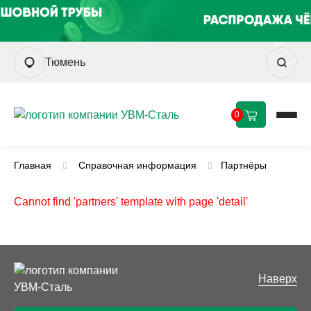
Тюмень
0
Главная
Справочная информация
Партнёры
Cannot find 'partners' template with page 'detail'
Наверх