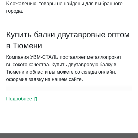
К сожалению, товары не найдены для выбранного
города.
Купить балки двутавровые оптом
в Тюмени
Компания УВМ-СТАЛЬ поставляет металлопрокат
высокого качества. Купить двутавровую балку в
Тюмени и области вы можете со склада онлайн,
оформив заявку на нашем сайте.
Балки стальные ГОСТ Р 57837-2017:
Подробнее
общие сведения
Согласно конфигурации двутавры разделяются на:
Нормальные. Высота профиля превышает
ширину полок. Применяются в строительных