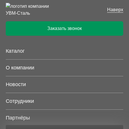
конструкциях, работающих на изгиб;
Колонные. Профили, надежно работающие на
Наверх
сжатие с изгибом и без него, растяжение.
Высота поперечного сечения практически
Заказать звонок
совпадает с его шириной;
Широкополочные. Рассчитаны на восприятие
изгибающих нагрузок. Пропорции сечения
идентичны колонным моделям;
Каталог
Свайные. Одинаково хорошо работают при
нагрузках любого типа – растягивающих,
О компании
изгибающих, сжимающих и комбинированных.
Характерной особенностью балок данного вида
Новости
является одинаковая толщина полок и стенки.
С нами работать выгодно
Сотрудники
УВМ-СТАЛЬ поставляет металлопрокат от
производителя, минуя посредников. Этот факт весьма
Партнёры
положительно сказывается на стоимости двутавровых
балок: цену мы предлагаем клиентам вполне